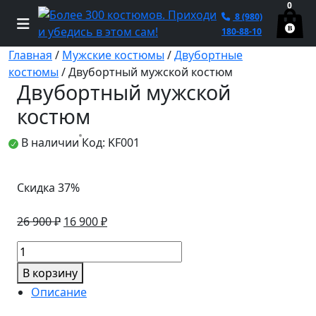
0
8 (980)
180-88-10
Главная
/
Мужские костюмы
/
Двубортные
костюмы
/ Двубортный мужской костюм
Двубортный мужской
костюм
В наличии
Код: KF001
Скидка 37%
Первоначальная
Текущая
26 900
₽
16 900
₽
цена
цена:
Количество
составляла
16
товара
26
900 ₽.
В корзину
Двубортный
900 ₽.
Описание
мужской